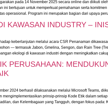
ggarakan pada 14 November 2025 secara online dan diikuti ol
an ini bertujuan untuk memperkuat pemahaman serta komitmen 
itas operasional. Program ini merupakan bagian dari upaya pe
 KAWASAN INDUSTRY – INIS
adap keberlanjutan melalui acara CSR Penanaman dikawasan 
 pohon — termasuk Jabon, Gmelina, Sengon, dan Rain Tree (Tr
angan ekologi di kawasan industri dengan meningkatkan cakupa
TIK PERUSAHAAN: MENDUKUN
IK
er 2024 berhasil dilaksanakan melalui Microsoft Teams, diikuti
engimplementasikan prinsip-prinsip Kode Etik dalam setiap akt
adilan, dan Kelembagaan yang Tangguh, dengan fokus pada: 