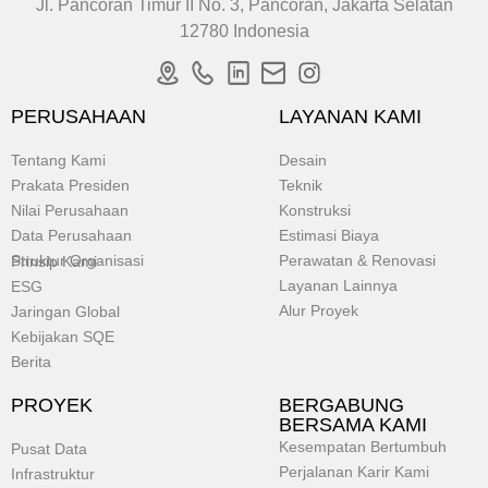
Jl. Pancoran Timur II No. 3, Pancoran, Jakarta Selatan
12780 Indonesia
PERUSAHAAN
LAYANAN KAMI
Tentang Kami
Desain
Prakata Presiden
Teknik
Nilai Perusahaan
Konstruksi
Data Perusahaan
Estimasi Biaya
Struktur Organisasi
Perawatan & Renovasi
Prinsip Kami
Layanan Lainnya
ESG
Alur Proyek
Jaringan Global
Kebijakan SQE
Berita
PROYEK
BERGABUNG
BERSAMA KAMI
Kesempatan Bertumbuh
Pusat Data
Perjalanan Karir Kami
Infrastruktur