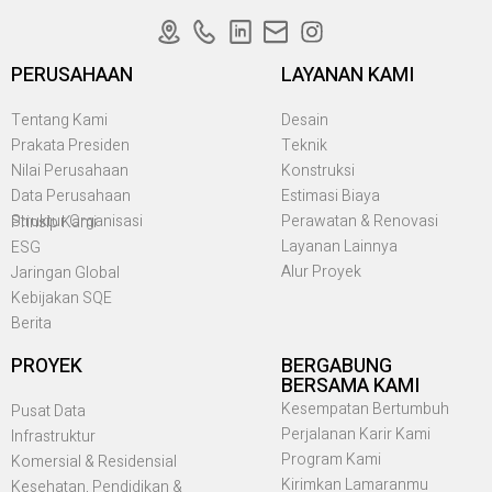
PERUSAHAAN
LAYANAN KAMI
Tentang Kami
Desain
Prakata Presiden
Teknik
Nilai Perusahaan
Konstruksi
Data Perusahaan
Estimasi Biaya
Struktur Organisasi
Perawatan & Renovasi
Prinsip Kami
Layanan Lainnya
ESG
Alur Proyek
Jaringan Global
Kebijakan SQE
Berita
PROYEK
BERGABUNG
BERSAMA KAMI
Kesempatan Bertumbuh
Pusat Data
Perjalanan Karir Kami
Infrastruktur
Program Kami
Komersial & Residensial
Kirimkan Lamaranmu
Kesehatan, Pendidikan &