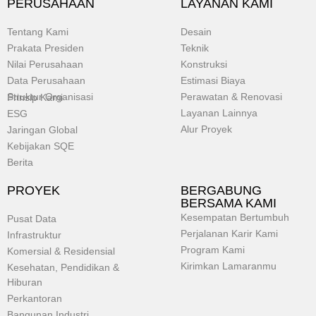
PERUSAHAAN
LAYANAN KAMI
Tentang Kami
Desain
Prakata Presiden
Teknik
Nilai Perusahaan
Konstruksi
Data Perusahaan
Estimasi Biaya
Struktur Organisasi
Perawatan & Renovasi
Prinsip Kami
Layanan Lainnya
ESG
Alur Proyek
Jaringan Global
Kebijakan SQE
Berita
PROYEK
BERGABUNG
BERSAMA KAMI
Kesempatan Bertumbuh
Pusat Data
Perjalanan Karir Kami
Infrastruktur
Program Kami
Komersial & Residensial
Kirimkan Lamaranmu
Kesehatan, Pendidikan &
Hiburan
Perkantoran
Bangunan Industri