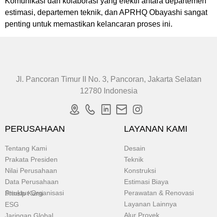
Komunikasi dan kolaborasi yang efektif antara departemen
estimasi, departemen teknik, dan APRHQ Obayashi sangat
penting untuk memastikan kelancaran proses ini.
Jl. Pancoran Timur II No. 3, Pancoran, Jakarta Selatan
12780 Indonesia
PERUSAHAAN
LAYANAN KAMI
Tentang Kami
Desain
Prakata Presiden
Teknik
Nilai Perusahaan
Konstruksi
Data Perusahaan
Estimasi Biaya
Struktur Organisasi
Perawatan & Renovasi
Prinsip Kami
Layanan Lainnya
ESG
Alur Proyek
Jaringan Global