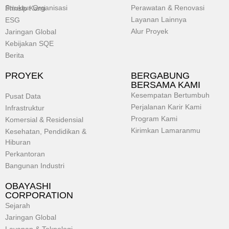
Struktur Organisasi
Perawatan & Renovasi
Prinsip Kami
Layanan Lainnya
ESG
Alur Proyek
Jaringan Global
Kebijakan SQE
Berita
PROYEK
BERGABUNG
BERSAMA KAMI
Kesempatan Bertumbuh
Pusat Data
Perjalanan Karir Kami
Infrastruktur
Program Kami
Komersial & Residensial
Kirimkan Lamaranmu
Kesehatan, Pendidikan &
Hiburan
Perkantoran
Bangunan Industri
OBAYASHI
CORPORATION
Sejarah
Jaringan Global
Layanan & Teknologi