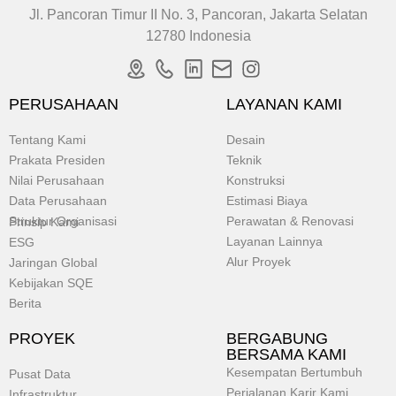
Jl. Pancoran Timur II No. 3, Pancoran, Jakarta Selatan
12780 Indonesia
PERUSAHAAN
LAYANAN KAMI
Tentang Kami
Desain
Prakata Presiden
Teknik
Nilai Perusahaan
Konstruksi
Data Perusahaan
Estimasi Biaya
Struktur Organisasi
Perawatan & Renovasi
Prinsip Kami
Layanan Lainnya
ESG
Alur Proyek
Jaringan Global
Kebijakan SQE
Berita
PROYEK
BERGABUNG
BERSAMA KAMI
Kesempatan Bertumbuh
Pusat Data
Perjalanan Karir Kami
Infrastruktur