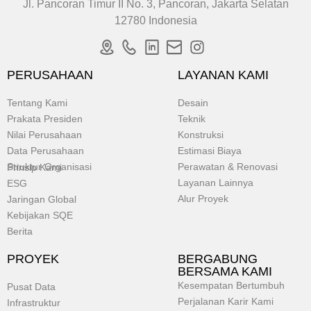
Jl. Pancoran Timur II No. 3, Pancoran, Jakarta Selatan
12780 Indonesia
PERUSAHAAN
LAYANAN KAMI
Tentang Kami
Desain
Prakata Presiden
Teknik
Nilai Perusahaan
Konstruksi
Data Perusahaan
Estimasi Biaya
Struktur Organisasi
Perawatan & Renovasi
Prinsip Kami
Layanan Lainnya
ESG
Alur Proyek
Jaringan Global
Kebijakan SQE
Berita
PROYEK
BERGABUNG
BERSAMA KAMI
Kesempatan Bertumbuh
Pusat Data
Perjalanan Karir Kami
Infrastruktur